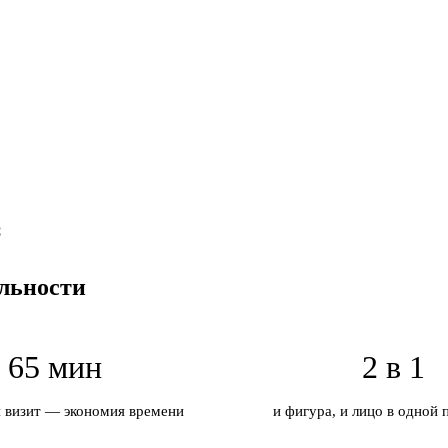
С
ельности
65 мин
2 в 1
н визит — экономия времени
и фигура, и лицо в одной