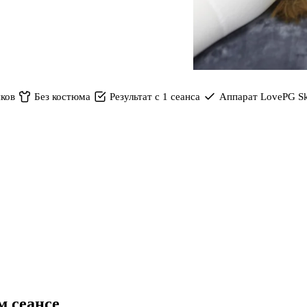
яков
Без костюма
Результат с 1 сеанса
Аппарат LovePG Sk
м сеансе