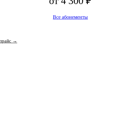
от 4 300 ₽
Все абонементы
прайс →