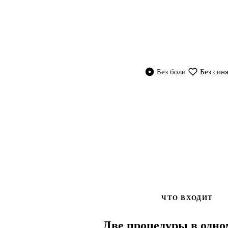
Без боли
Без син
ЧТО ВХОДИТ
Две процедуры в одно