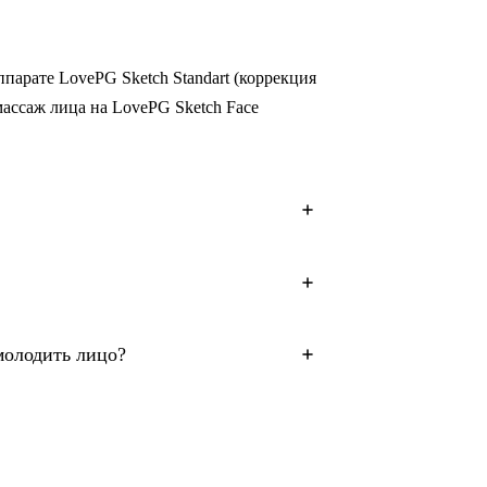
ппарате LovePG Sketch Standart (коррекция
ассаж лица на LovePG Sketch Face
омолодить лицо?