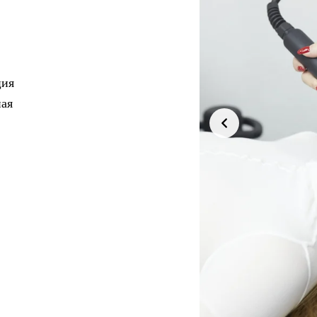
ция
ная