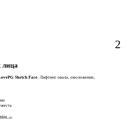
2
ж лица
LovePG Sketch Face
. Лифтинг овала, омоложение,
щин
ежесть
лица →