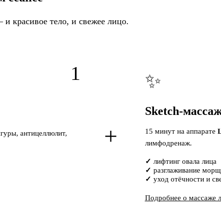
 и красивое тело, и свежее лицо.
1
✨
Sketch-масса
+
15 минут на аппарате
игуры, антицеллюлит,
лимфодренаж.
лифтинг овала лица
разглаживание мор
уход отёчности и св
Подробнее о массаже 